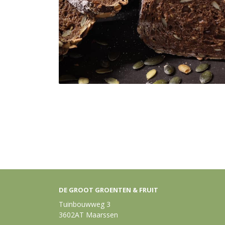
DE GROOT GROENTEN & FRUIT
Tuinbouwweg 3
3602AT Maarssen