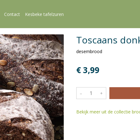
Contact
Kesbeke tafelzuren
Toscaans don
desembrood
€ 3,99
–
+
Bekijk meer uit de collectie br