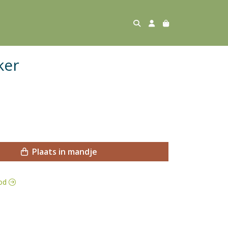
ker
Plaats in mandje
ood