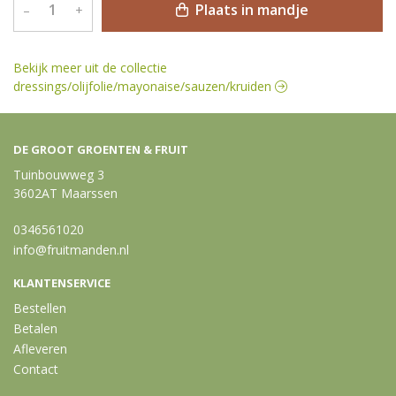
Plaats in mandje
–
+
Bekijk meer uit de collectie
dressings/olijfolie/mayonaise/sauzen/kruiden
DE GROOT GROENTEN & FRUIT
Tuinbouwweg 3
3602AT Maarssen
0346561020
info@fruitmanden.nl
KLANTENSERVICE
Bestellen
Betalen
Afleveren
Contact