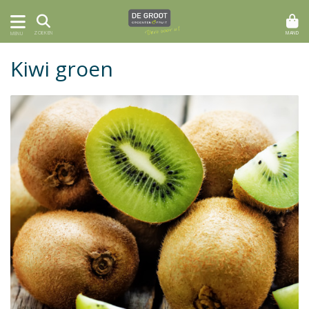
MAND
ZOEKEN
MENU
Kiwi groen