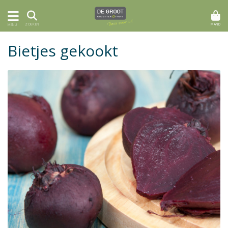
MAND
ZOEKEN
MENU
Bietjes gekookt