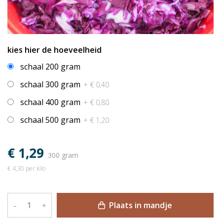
kies hier de hoeveelheid
schaal 200 gram
schaal 300 gram
+ € 0,40
schaal 400 gram
+ € 0,80
schaal 500 gram
+ € 1,20
€ 1,29
300 gram
€ 4,30 per kilo
Plaats in mandje
–
+