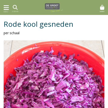
MAND
ZOEKEN
MENU
Rode kool gesneden
per schaal