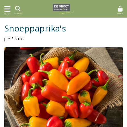
MAND
ZOEKEN
MENU
Snoeppaprika's
per 3 stuks