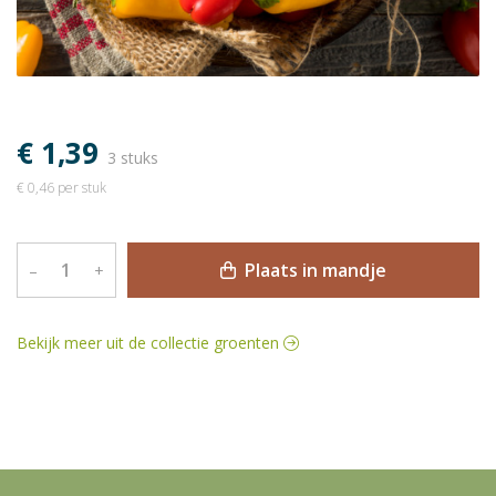
€ 1,39
3 stuks
€ 0,46 per stuk
Plaats in mandje
–
+
Bekijk meer uit de collectie groenten