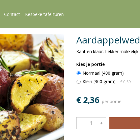
Contact
Kesbeke tafelzuren
Aardappelwedge
Kant en klaar. Lekker makkelijk
Kies je portie
Normaal (400 gram)
Klein (300 gram)
– € 0,59
€ 2,36
per portie
–
+