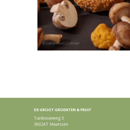
DE GROOT GROENTEN & FRUIT
Tuinbouwweg 3
3602AT Maarssen