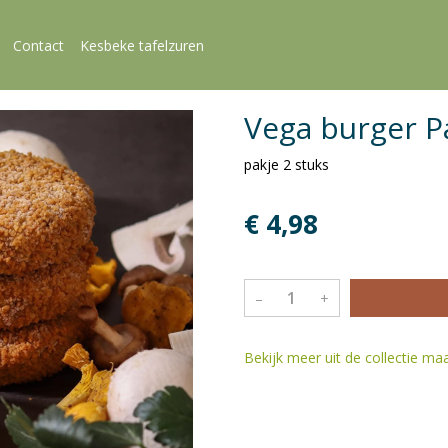
Contact
Kesbeke tafelzuren
Vega burger P
pakje 2 stuks
€ 4,98
–
+
Bekijk meer uit de collectie ma