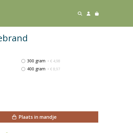
ebrand
300 gram
+ € 4,98
400 gram
+ € 8,97
Plaats in mandje