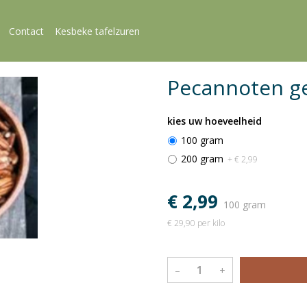
Contact
Kesbeke tafelzuren
Pecannoten g
kies uw hoeveelheid
100 gram
200 gram
+ € 2,99
€ 2,99
100 gram
€ 29,90 per kilo
–
+