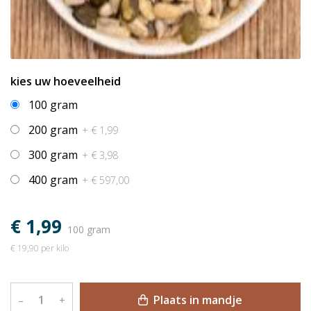
kies uw hoeveelheid
100 gram
200 gram
+ € 1,99
300 gram
+ € 3,98
400 gram
+ € 597,00
€ 1,99
100 gram
€ 19,90 per kilo
Plaats in mandje
–
+