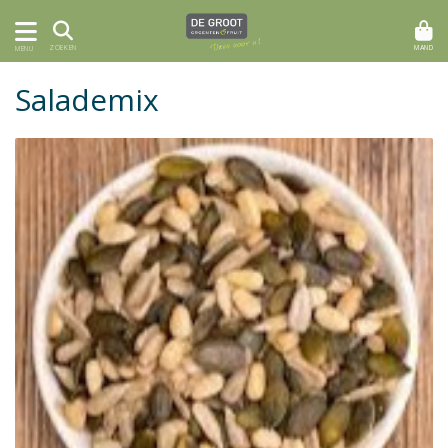
MAND
ZOEKEN
MENU
Salademix