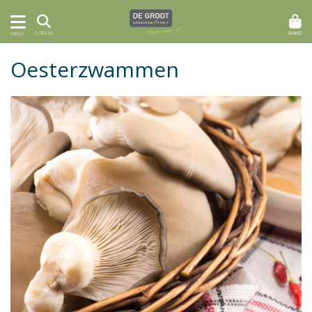
MAND
ZOEKEN
MENU
Oesterzwammen