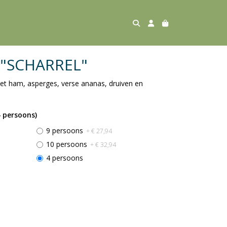
l "SCHARREL"
met ham, asperges, verse ananas, druiven en
 persoons)
9 persoons
+ € 27,94
10 persoons
+ € 32,94
4 persoons