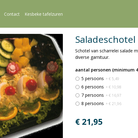
Contact
Kesbeke tafelzuren
Saladeschote
Schotel van scharrelei salade 
diverse garnituur.
aantal personen (minimum 4
5 persoons
+ € 5,49
6 persoons
+ € 10,98
7 persoons
+ € 16,97
8 persoons
+ € 21,96
€ 21,95