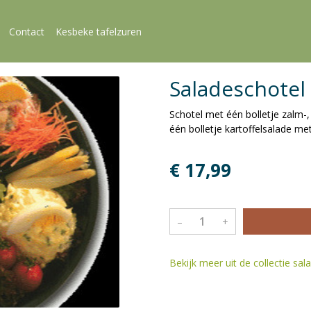
Contact
Kesbeke tafelzuren
Saladeschote
Schotel met één bolletje zalm-, 
één bolletje kartoffelsalade me
€ 17,99
–
+
Bekijk meer uit de collectie sa