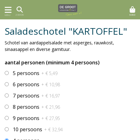
MAND
ZOEKEN
MENU
Saladeschotel "KARTOFFEL"
Schotel van aardappelsalade met asperges, rauwkost,
sinaasappel en diverse garnituur.
aantal personen (minimum 4 persoons)
5 persoons
+ € 5,49
6 persoons
+ € 10,98
7 persoons
+ € 16,97
8 persoons
+ € 21,96
9 persoons
+ € 27,95
10 persoons
+ € 32,94