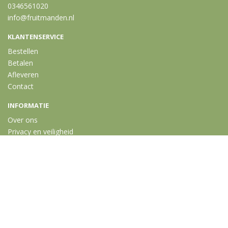
0346561020
info@fruitmanden.nl
KLANTENSERVICE
Bestellen
Betalen
Afleveren
Contact
INFORMATIE
Over ons
Privacy en veiligheid
Algemene voorwaarden
Disclaimer
Cookies
VOLG ONS
Taal