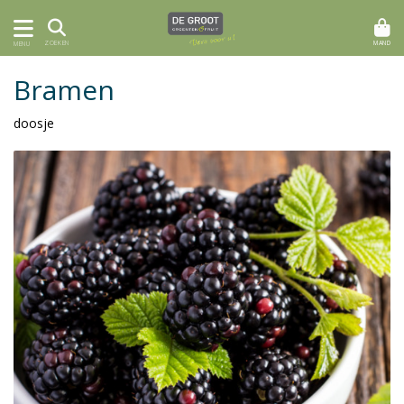
MAND
ZOEKEN
MENU
Bramen
doosje