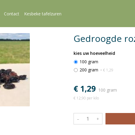
Contact
Kesbeke tafelzuren
Gedroogde roz
kies uw hoeveelheid
100 gram
200 gram
+ € 1,29
€ 1,29
100 gram
€ 12,90 per kilo
–
+