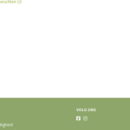
idvruchten
VOLG ONS
iligheid