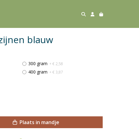
ijnen blauw
300 gram
+ € 2,58
400 gram
+ € 3,87
Plaats in mandje