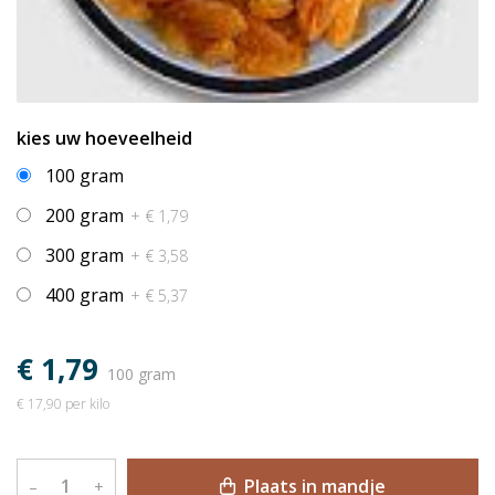
kies uw hoeveelheid
100 gram
200 gram
+ € 1,79
300 gram
+ € 3,58
400 gram
+ € 5,37
€ 1,79
100 gram
€ 17,90 per kilo
Plaats in mandje
–
+