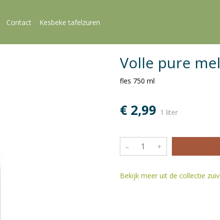
Contact
Kesbeke tafelzuren
Volle pure me
fles 750 ml
€ 2,99
1 liter
–
+
Bekijk meer uit de collectie zui