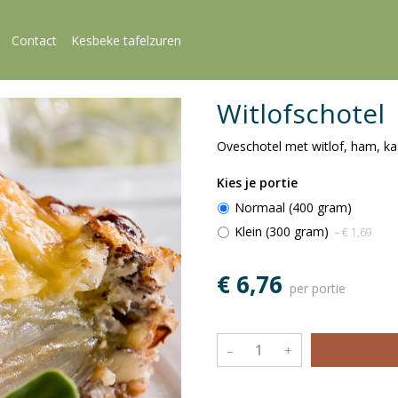
Contact
Kesbeke tafelzuren
Witlofschotel
Oveschotel met witlof, ham, ka
Kies je portie
Normaal (400 gram)
Klein (300 gram)
– € 1,69
€ 6,76
per portie
–
+