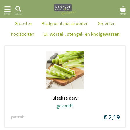
MAND
ZOEKEN
MENU
Groenten
Bladgroenten/slasoorten
Groenten
Koolsoorten
Ui. wortel-, stengel- en knolgewassen
Bleekseldery
gezond!!!
€ 2,19
per stuk