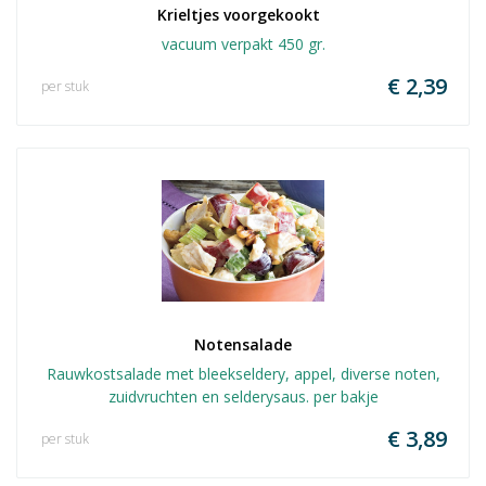
Krieltjes voorgekookt  
vacuum verpakt 450 gr.
€ 2,39
per stuk
Notensalade
Rauwkostsalade met bleekseldery, appel, diverse noten,
zuidvruchten en selderysaus. per bakje
€ 3,89
per stuk